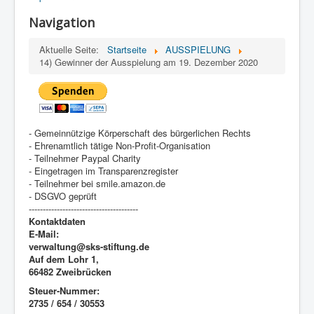
Navigation
Aktuelle Seite:
Startseite
AUSSPIELUNG
14) Gewinner der Ausspielung am 19. Dezember 2020
- Gemeinnützige Körperschaft des bürgerlichen Rechts
- Ehrenamtlich tätige Non-Profit-Organisation
- Teilnehmer Paypal Charity
- Eingetragen im Transparenzregister
- Teilnehmer bei smile.amazon.de
- DSGVO geprüft
---------------------------------------
Kontaktdaten
E-Mail:
verwaltung@sks-stiftung.de
Auf dem Lohr 1,
66482 Zweibrücken
Steuer-Nummer:
2735 / 654 / 30553